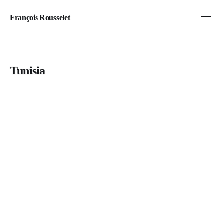
François Rousselet
Tunisia
VOYAGES
2024
Tunisie