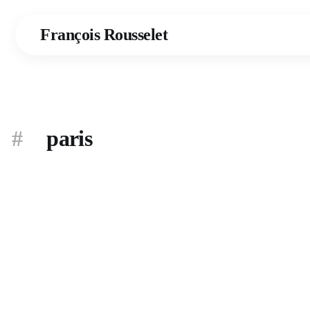
François Rousselet
paris
VOYAGES
2025
Paris