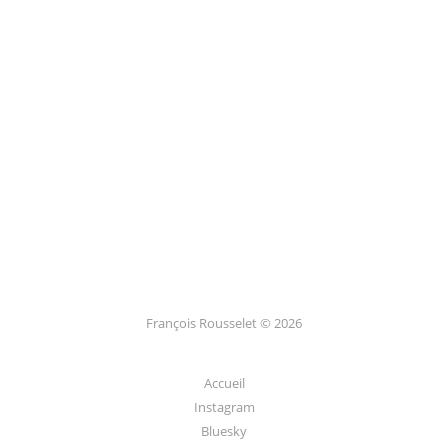
Bretagne
VOYAGES
2025
Versailles
VOYAGES
2025
Paris
VOYAGES
2025
Barcelona
François Rousselet © 2026
Accueil
Instagram
Bluesky